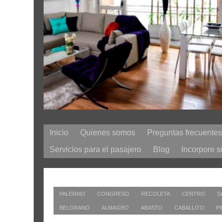
Inicio
Quienes somos
Preguntas frecuentes
Servicios para el pasajero
Blog
Incorpore s
Departamentos en todos los BARRIOS / ZONAS
PALERMO
CONGRESO
RECOLETA
CENTRO
S
BELGRANO
ALMAGRO
ABASTO
CABALLITO
P