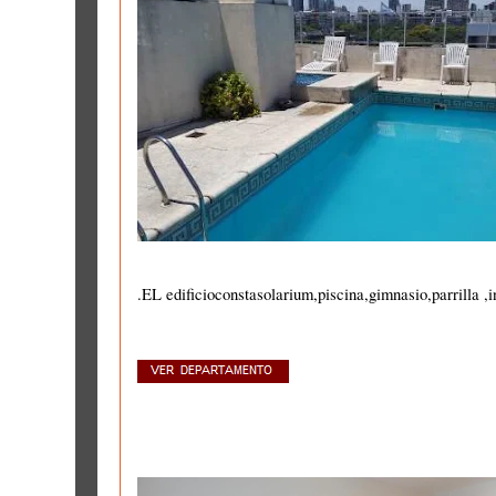
.EL edificioconstasolarium,piscina,gimnasio,parrilla ,in