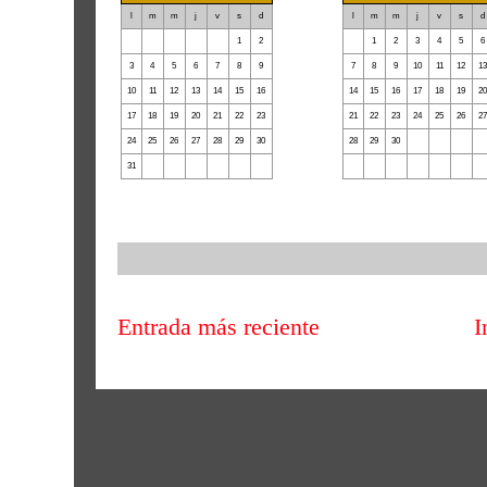
l
m
m
j
v
s
d
l
m
m
j
v
s
d
24
25
26
27
28
1
2
31
1
2
3
4
5
6
3
4
5
6
7
8
9
7
8
9
10
11
12
1
10
11
12
13
14
15
16
14
15
16
17
18
19
2
17
18
19
20
21
22
23
21
22
23
24
25
26
2
24
25
26
27
28
29
30
28
29
30
1
2
3
4
31
1
2
3
4
5
6
5
6
7
8
9
10
11
Entrada más reciente
I