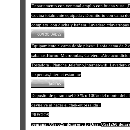
Departamento con ventanal amplio con buena vista ,P
Cocina totalmente equipada , Dormitorio con cama dob
completo ,con ducha y bañera. Lavadero c/lavarropas 
Equipamiento :1cama doble plaza+ 1 sofa cama de 2 c
sabanas
,Horno. Microondas,
Cafetera ,Aire acondicion
Tostadora , Plancha ,telefono,Internet-wifi
.Lavadero co
,expensas,internet estan inc
luidos en el precio.
Depósito de garantía:el 50 % o 100% del monto del alqu
devuelve al hacer el chek-out-(salida).
PRECIOS
Semana: U$s 625 dolares . 15 Dias:
U$s
1260 dolar