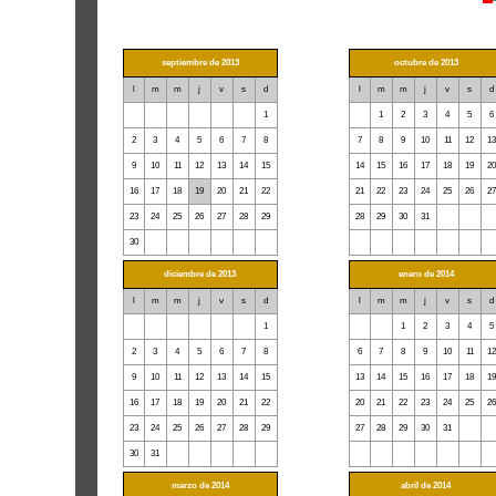
septiembre de 2013
octubre de 2013
l
m
m
j
v
s
d
l
m
m
j
v
s
d
26
27
28
29
30
31
1
30
1
2
3
4
5
6
2
3
4
5
6
7
8
7
8
9
10
11
12
1
9
10
11
12
13
14
15
14
15
16
17
18
19
2
16
17
18
19
20
21
22
21
22
23
24
25
26
2
23
24
25
26
27
28
29
28
29
30
31
1
2
3
30
1
2
3
4
5
6
4
5
6
7
8
9
1
diciembre de 2013
enero de 2014
l
m
m
j
v
s
d
l
m
m
j
v
s
d
25
26
27
28
29
30
1
30
31
1
2
3
4
5
2
3
4
5
6
7
8
6
7
8
9
10
11
1
9
10
11
12
13
14
15
13
14
15
16
17
18
1
16
17
18
19
20
21
22
20
21
22
23
24
25
2
23
24
25
26
27
28
29
27
28
29
30
31
1
2
30
31
1
2
3
4
5
3
4
5
6
7
8
9
marzo de 2014
abril de 2014