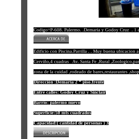
Codigo=P-608. Palermo. .Demaria y Godoy Cruz . 1 d
Edificio con Piscina.Parrilla . . Muy buena ubicacion 
Cerviño,4 cuadras Av. Santa Fe ,Rural ,Zoologico,pa
zona de la cuidad ,rodeado de bares,restaurantes ,sh
Dirección :Demaria 2 * piso.frente
Entre calles: Godoy Cruz y Sinclair
Barrio: palermo nuevo
Superficie:50 mts cuadrados
Capacidad:( cantidad de personas ) 3